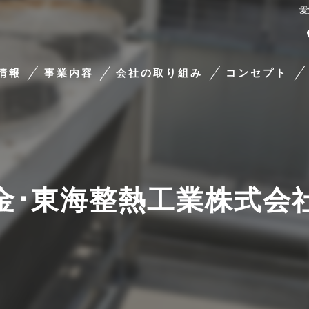
愛
情報
事業内容
会社の取り組み
コンセプト
整熱工業株式会社
SDGsの取り組み
愛知の保温板金･
あいち女性輝きカンパニー
愛知の保温板金･
名古屋オルクスについて
愛知の保温板金･
金･東海整熱工業株式会
事業継続力強化計画
Armacell 製品施工認定証
Action25/26 冠スポンサー